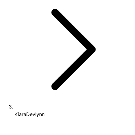
KiaraDevlynn