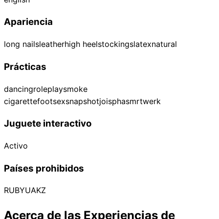
Apariencia
long nails
leather
high heel
stockings
latex
natural
Prácticas
dancing
roleplay
smoke
cigarette
footsex
snapshot
joi
sph
asmr
twerk
Juguete interactivo
Activo
Países prohibidos
RU
BY
UA
KZ
Acerca de las Experiencias de